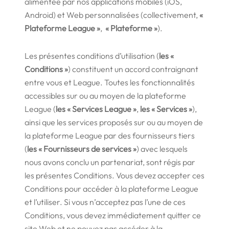
alimentée par nos applications mobiles (iOS,
Android) et Web personnalisées (collectivement,
«
Plateforme League »
,
« Plateforme »
).
Les présentes conditions d’utilisation (
les «
Conditions »
) constituent un accord contraignant
entre vous et League. Toutes les fonctionnalités
accessibles sur ou au moyen de la plateforme
League (
les « Services League »
,
les « Services »
),
ainsi que les services proposés sur ou au moyen de
la plateforme League par des fournisseurs tiers
(
les « Fournisseurs de services »
) avec lesquels
nous avons conclu un partenariat, sont régis par
les présentes Conditions. Vous devez accepter ces
Conditions pour accéder à la plateforme League
et l’utiliser. Si vous n’acceptez pas l’une de ces
Conditions, vous devez immédiatement quitter ce
site Web et ne pouvez pas accéder à la