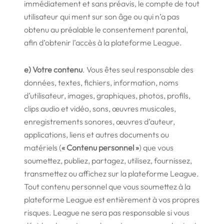
immédiatement et sans préavis, le compte de tout
utilisateur qui ment sur son âge ou qui n’a pas
obtenu au préalable le consentement parental,
afin d’obtenir l’accès à la plateforme League.
e) Votre contenu
. Vous êtes seul responsable des
données, textes, fichiers, information, noms
d’utilisateur, images, graphiques, photos, profils,
clips audio et vidéo, sons, œuvres musicales,
enregistrements sonores, œuvres d’auteur,
applications, liens et autres documents ou
matériels (
« Contenu personnel »
) que vous
soumettez, publiez, partagez, utilisez, fournissez,
transmettez ou affichez sur la plateforme League.
Tout contenu personnel que vous soumettez à la
plateforme League est entièrement à vos propres
risques. League ne sera pas responsable si vous