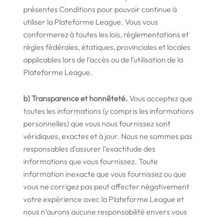
présentes Conditions pour pouvoir continue à
utiliser la Plateforme League. Vous vous
conformerez à toutes les lois, réglementations et
règles fédérales, étatiques, provinciales et locales
applicables lors de l’accès ou de l’utilisation de la
Plateforme League.
b) Transparence et honnêteté.
Vous acceptez que
toutes les informations (y compris les informations
personnelles) que vous nous fournissez sont
véridiques, exactes et à jour. Nous ne sommes pas
responsables d’assurer l’exactitude des
informations que vous fournissez. Toute
information inexacte que vous fournissez ou que
vous ne corrigez pas peut affecter négativement
votre expérience avec la Plateforme League et
nous n’aurons aucune responsabilité envers vous