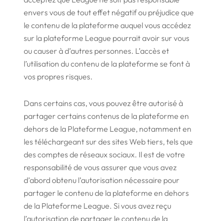
envers vous de tout effet négatif ou préjudice que
le contenu de la plateforme auquel vous accédez
sur la plateforme League pourrait avoir sur vous
ou causer à d’autres personnes. L’accès et
l’utilisation du contenu de la plateforme se font à
vos propres risques.
Dans certains cas, vous pouvez être autorisé à
partager certains contenus de la plateforme en
dehors de la Plateforme League, notamment en
les téléchargeant sur des sites Web tiers, tels que
des comptes de réseaux sociaux. Il est de votre
responsabilité de vous assurer que vous avez
d’abord obtenu l’autorisation nécessaire pour
partager le contenu de la plateforme en dehors
de la Plateforme League. Si vous avez reçu
l’autorisation de partager le contenu de la