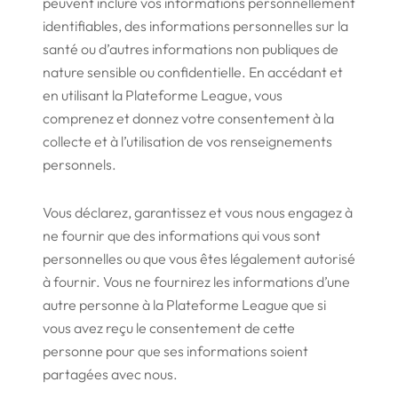
peuvent inclure vos informations personnellement
identifiables, des informations personnelles sur la
santé ou d’autres informations non publiques de
nature sensible ou confidentielle. En accédant et
en utilisant la Plateforme League, vous
comprenez et donnez votre consentement à la
collecte et à l’utilisation de vos renseignements
personnels.
Vous déclarez, garantissez et vous nous engagez à
ne fournir que des informations qui vous sont
personnelles ou que vous êtes légalement autorisé
à fournir. Vous ne fournirez les informations d’une
autre personne à la Plateforme League que si
vous avez reçu le consentement de cette
personne pour que ses informations soient
partagées avec nous.