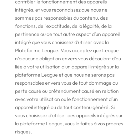
contrôler le fonctionnement des appareils
intégrés, et vous reconnaissez que nous ne
sommes pas responsables du contenu, des
fonctions, de l’exactitude, de la légalité, de la
pertinence ou de tout autre aspect d’un appareil
intégré que vous choisissez d’utiliser avec la
Plateforme League. Vous acceptez que League
n’a aucune obligation envers vous découlant d’ou
liée à votre utilisation d’un appareil intégré sur la
plateforme League et que nous ne serons pas
responsables envers vous de tout dommage ou
perte causé ou prétendument causé en relation
avec votre utilisation ou le fonctionnement d’un
appareil intégré ou de tout contenu généré. Si
vous choisissez d’utiliser des appareils intégrés sur
la plateforme League, vous le faites à vos propres
risques.