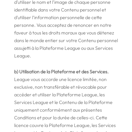
d’utiliser le nom et l’image de chaque personne
identifiable dans votre Contenu personnel et
d’utiliser l’information personnelle de cette
personne. Vous acceptez de renoncer en notre
faveur à tous les droits moraux que vous détenez
dans le monde entier sur votre Contenu personnel
assujetti à la Plateforme League ou aux Services
League.
b) Utilisation de la Plateforme et des Services.
League vous accorde une licence limitée, non
exclusive, non transférable et révocable pour
accéder et utiliser la Plateforme League, les
Services League et le Contenu de la Plateforme
uniquement conformément aux présentes
Conditions et pour la durée de celles-ci. Cette
licence couvre la Plateforme League, les Services