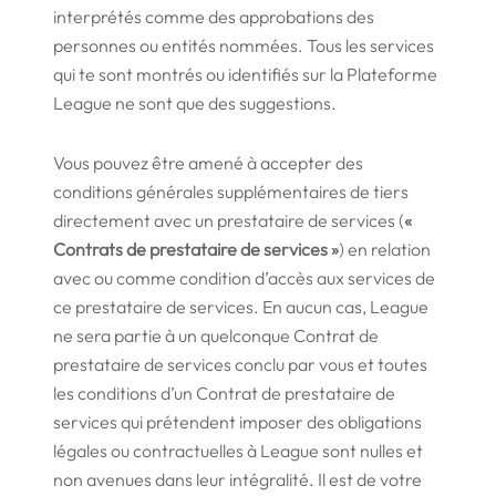
interprétés comme des approbations des
personnes ou entités nommées. Tous les services
qui te sont montrés ou identifiés sur la Plateforme
League ne sont que des suggestions.
Vous pouvez être amené à accepter des
conditions générales supplémentaires de tiers
directement avec un prestataire de services (
«
Contrats de prestataire de services »
) en relation
avec ou comme condition d’accès aux services de
ce prestataire de services. En aucun cas, League
ne sera partie à un quelconque Contrat de
prestataire de services conclu par vous et toutes
les conditions d’un Contrat de prestataire de
services qui prétendent imposer des obligations
légales ou contractuelles à League sont nulles et
non avenues dans leur intégralité. Il est de votre