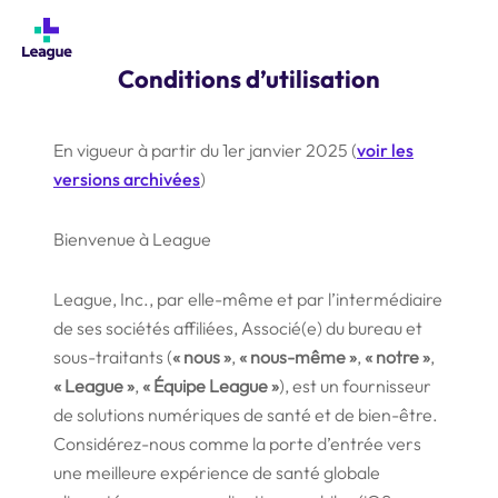
Skip
to
content
Conditions d’utilisation
En vigueur à partir du 1er janvier 2025 (
voir les
versions archivées
)
Bienvenue à League
League, Inc., par elle-même et par l’intermédiaire
de ses sociétés affiliées, Associé(e) du bureau et
sous-traitants (
« nous »
,
« nous-même »
,
« notre »
,
« League »
,
« Équipe League »
), est un fournisseur
de solutions numériques de santé et de bien-être.
Considérez-nous comme la porte d’entrée vers
une meilleure expérience de santé globale