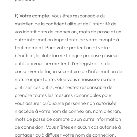
f) Votre compte.
Vous êtes responsable du
maintien de la confidentialité et de l’intégrité de
vos identifiants de connexion, mots de passe et un
autre information importante de votre compte à
tout moment. Pour votre protection et votre
bénéfice, la plateforme League propose plusieurs
outils qui vous permettent d’enregistrer et de
conserver de façon sécuritaire de l’information de
nature importante. Que vous choisissiez ou non
d’utiliser ces outils, vous restez responsable de
prendre toutes les mesures raisonnables pour
vous assurer qu’aucune personne non autorisée
n’accède à votre nom de connexion, nom d’écran,
mots de passe de compte ou un autre information
de connexion. Vous n’êtes en aucun cas autorisé à
partager ou à diffuser votre nom de connexion,