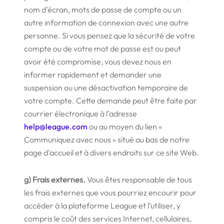
nom d’écran, mots de passe de compte ou un
autre information de connexion avec une autre
personne. Si vous pensez que la sécurité de votre
compte ou de votre mot de passe est ou peut
avoir été compromise, vous devez nous en
informer rapidement et demander une
suspension ou une désactivation temporaire de
votre compte. Cette demande peut être faite par
courrier électronique à l’adresse
help@league.com
ou au moyen du lien «
Communiquez avec nous » situé au bas de notre
page d’accueil et à divers endroits sur ce site Web.
g) Frais externes.
Vous êtes responsable de tous
les frais externes que vous pourriez encourir pour
accéder à la plateforme League et l’utiliser, y
compris le coût des services Internet, cellulaires,