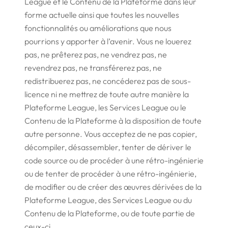
League et le Contenu de la Plateforme dans leur
forme actuelle ainsi que toutes les nouvelles
fonctionnalités ou améliorations que nous
pourrions y apporter à l’avenir. Vous ne louerez
pas, ne prêterez pas, ne vendrez pas, ne
revendrez pas, ne transférerez pas, ne
redistribuerez pas, ne concéderez pas de sous-
licence ni ne mettrez de toute autre manière la
Plateforme League, les Services League ou le
Contenu de la Plateforme à la disposition de toute
autre personne. Vous acceptez de ne pas copier,
décompiler, désassembler, tenter de dériver le
code source ou de procéder à une rétro-ingénierie
ou de tenter de procéder à une rétro-ingénierie,
de modifier ou de créer des œuvres dérivées de la
Plateforme League, des Services League ou du
Contenu de la Plateforme, ou de toute partie de
ceux-ci.